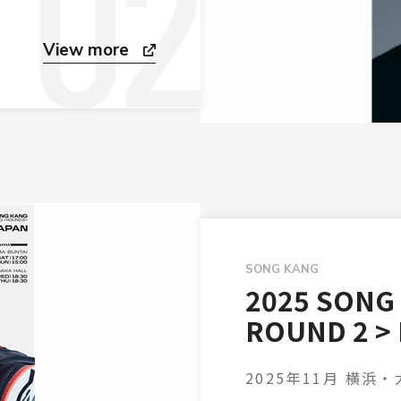
View more
SONG KANG
2025 SONG
ROUND 2 > 
2025年11月 横