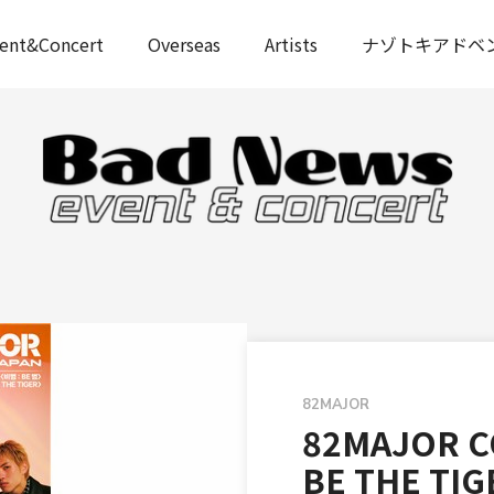
ent&Concert
Overseas
Artists
ナゾトキアドベ
82MAJOR
82MAJOR C
BE THE TI